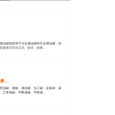
储油罐按材质可分金属油罐和非金属油罐；按
装形式可分立式、卧式；按形...
储油罐制作安装 大型厂家制作，来电来图报价...
型油罐、储罐、储油罐、化工罐、设备罐、碳
乙苯储罐、甲醛储罐、甲醇储...