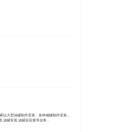
家以大型油罐制作安装，各种储罐制作安装，
,油罐安装,油罐反应釜等业务...